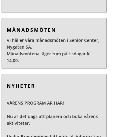
MÅNADSMÖTEN
Vi håller våra månadsmöten i Senior Center,
Nygatan 5A.
Månadsmötena äger rum på tisdagar kl
14.00.
NYHETER
VÅRENS PROGRAM ÄR HÄR!
Nu är det dags att planera och boka vårens
aktiviteter.
Under
Programmen
hittar du all information