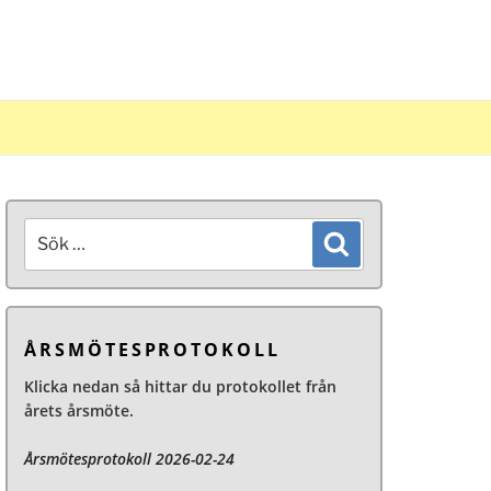
EFRED
Sök
Sök
efter:
ÅRSMÖTESPROTOKOLL
Klicka nedan så hittar du protokollet från
årets årsmöte.
Årsmötesprotokoll 2026-02-24