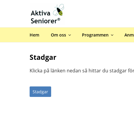
Hoppa
till
innehåll
AKTIVA SENIORE
Hem
Om oss
Programmen
Anm
Stadgar
Klicka på länken nedan så hittar du stadgar fö
Stadgar