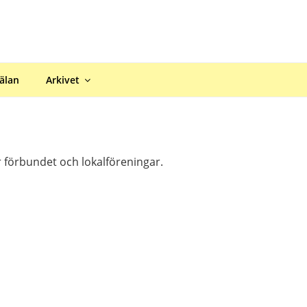
R STRÄNGNÄS / MARI
älan
Arkivet
r förbundet och lokalföreningar.